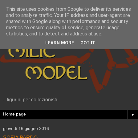
This site uses cookies from Google to deliver its services
and to analyze traffic. Your IP address and user-agent are
shared with Google along with performance and security
metrics to ensure quality of service, generate usage
statistics, and to detect and address abuse.
LEARN MORE
GOT IT
...figurini per collezionisti..
▼
giovedì 16 giugno 2016
SOFIA PARDO