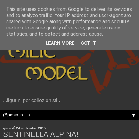
This site uses cookies from Google to deliver its services
and to analyze traffic. Your IP address and user-agent are
shared with Google along with performance and security
metrics to ensure quality of service, generate usage
statistics, and to detect and address abuse.
LEARN MORE
GOT IT
...figurini per collezionisti..
▼
giovedì 24 settembre 2015
SENTINELLA ALPINA!