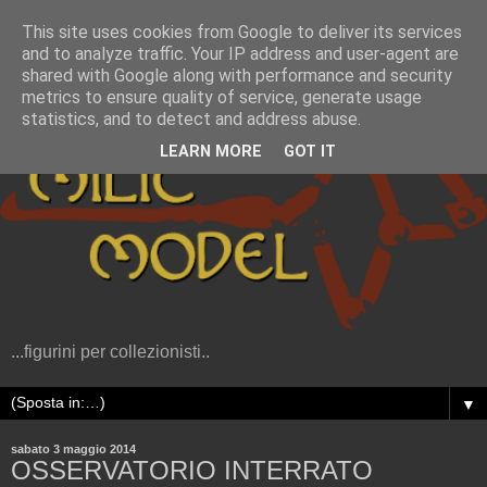
This site uses cookies from Google to deliver its services
and to analyze traffic. Your IP address and user-agent are
shared with Google along with performance and security
metrics to ensure quality of service, generate usage
statistics, and to detect and address abuse.
LEARN MORE
GOT IT
...figurini per collezionisti..
▼
sabato 3 maggio 2014
OSSERVATORIO INTERRATO